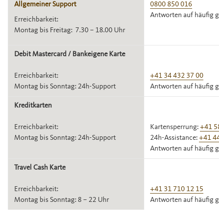
Allgemeiner Support
0800 850 016
Antworten auf häufig g
Erreichbarkeit:
Montag bis Freitag: 7.30 – 18.00 Uhr
Debit Mastercard / Bankeigene Karte
Erreichbarkeit:
+41 34 432 37 00
Montag bis Sonntag: 24h-Support
Antworten auf häufig g
Kreditkarten
Erreichbarkeit:
Kartensperrung:
+41 5
Montag bis Sonntag: 24h-Support
24h-Assistance:
+41 44
Antworten auf häufig g
Travel Cash Karte
Erreichbarkeit:
+41 31 710 12 15
Montag bis Sonntag: 8 – 22 Uhr
Antworten auf häufig g