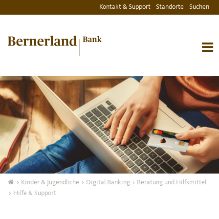
Kontakt & Support
Standorte
Suchen
>
Kinder & Jugendliche
>
Digital Banking
>
Beratung und Hilfsmittel
> Hilfe & Support