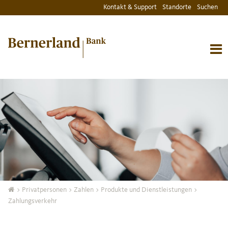
Kontakt & Support
Standorte
Suchen
>
Privatpersonen
>
Zahlen
>
Produkte und Dienstleistungen
>
Zahlungsverkehr