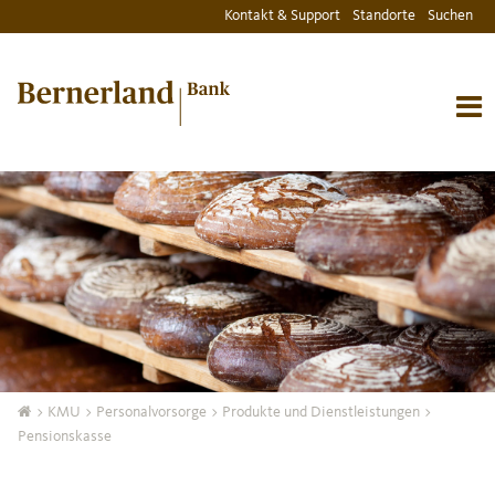
Kontakt & Support
Standorte
Suchen
>
KMU
>
Personalvorsorge
>
Produkte und Dienstleistungen
>
Pensionskasse