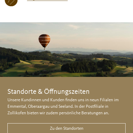
Standorte & Öffnungszeiten
Unsere Kundinnen und Kunden finden uns in neun Filialen im
Emmental, Oberaargau und Seeland. In der Postfiliale in
Zollikofen bieten wir zudem persönliche Beratungen an.
Zu den Standorten