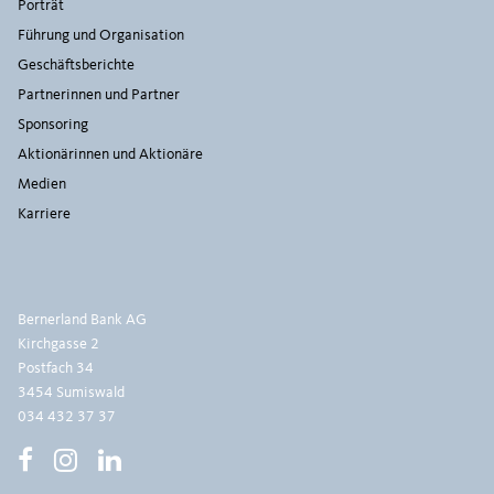
Porträt
Führung und Organisation
Geschäftsberichte
Partnerinnen und Partner
Sponsoring
Aktionärinnen und Aktionäre
Medien
Karriere
Bernerland Bank AG
Kirchgasse 2
Postfach 34
3454 Sumiswald
034 432 37 37